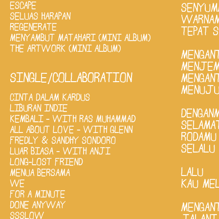
ESCAPE
SENYUMM
SELUAS HARAPAN
WARNAM
REGENERATE
TEPAT 
MENYAMBUT MATAHARI (MINI ALBUM)
THE ARTWORK (MINI ALBUM)
MENGAN
MENJEM
SINGLE/COLLABORATION
MENGAN
MENUJU
CINTA DALAM KARDUS
LIBURAN INDIE
DENGAN
KEMBALI - WITH RAS MUHAMMAD
SELAMA
ALL ABOUT LOVE - WITH GLENN
RODAMU
FREDLY & SANDHY SONDORO
SELALU
LUAR BIASA - WITH ANJI
LONG-LOST FRIEND
LALU
MENUA BERSAMA
KAU ME
WE
FOR A MINUTE
DONE ANYWAY
MENGAN
SSSLOW